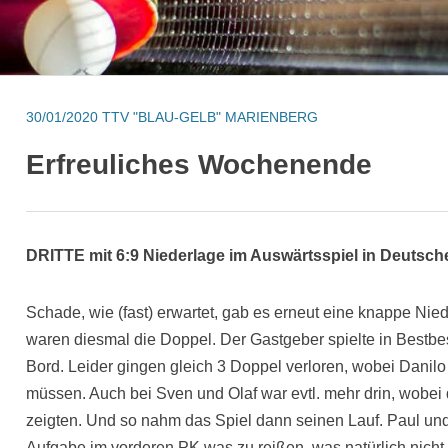
30/01/2020
TTV "BLAU-GELB" MARIENBERG
Erfreuliches Wochenende
DRITTE mit 6:9 Niederlage im Auswärtsspiel in Deutsch
Schade, wie (fast) erwartet, gab es erneut eine knappe Ni
waren diesmal die Doppel. Der Gastgeber spielte in Bestbe
Bord. Leider gingen gleich 3 Doppel verloren, wobei Danil
müssen. Auch bei Sven und Olaf war evtl. mehr drin, wobei
zeigten. Und so nahm das Spiel dann seinen Lauf. Paul un
Aufgabe im vorderen PK was zu reißen, was natürlich nicht