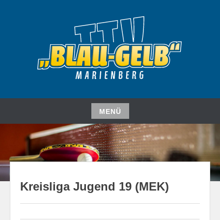
Zum
Inhalt
springen
TISCHTENNISVEREIN
TTV "BLAU-GELB"
MARIENBERG E. V.
MENÜ
Zum
Inhalt
springen
Kreisliga Jugend 19 (MEK)