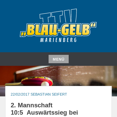
Zum
Inhalt
springen
TISCHTENNISVEREIN
TTV "BLAU-GELB"
MARIENBERG E. V.
MENÜ
Zum
Inhalt
springen
22/02/2017
SEBASTIAN SEIFERT
​2. Mannschaft
10:5 Auswärtssieg bei