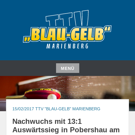
Zum
Inhalt
springen
TISCHTENNISVEREIN
TTV "BLAU-GELB"
MARIENBERG E. V.
MENÜ
Zum
Inhalt
springen
15/02/2017
TTV "BLAU-GELB" MARIENBERG
Nachwuchs mit 13:1
Auswärtssieg in Pobershau am