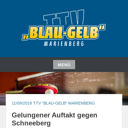
Zum
Inhalt
springen
TISCHTENNISVEREIN
TTV "BLAU-GELB"
MARIENBERG E. V.
MENÜ
Zum
Inhalt
springen
11/09/2018
TTV "BLAU-GELB" MARIENBERG
Gelungener Auftakt gegen
Schneeberg