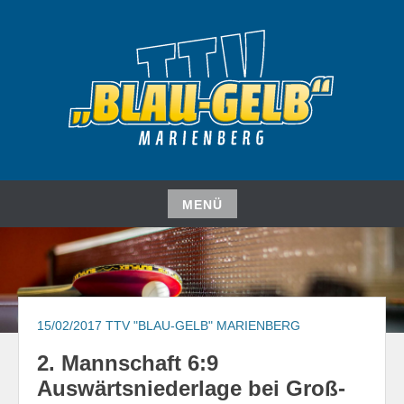
Zum
Inhalt
springen
TISCHTENNISVEREIN
TTV "BLAU-GELB"
MARIENBERG E. V.
MENÜ
Zum
Inhalt
springen
15/02/2017
TTV "BLAU-GELB" MARIENBERG
2. Mannschaft 6:9
Auswärtsniederlage bei Groß-