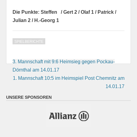
Die Punkte: Steffen / Gert 2 / Olaf 1 / Patrick /
Julian 2 / H.-Georg 1
SPIELBERICHTE
Beitragsnavigation
3. Mannschaft mit 9:6 Heimsieg gegen Pockau-
Dörnthal am 14.01.17
1. Mannschaft 10:5 im Heimspiel Post Chemnitz am
14.01.17
UNSERE SPONSOREN